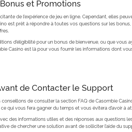
 Bonus et Promotions
itante de l’expérience de jeu en ligne. Cependant, elles peu
no est prêt à répondre à toutes vos questions sur les bonus, 
fres.
itions d’éligibilité pour un bonus de bienvenue, ou que vous 
bie Casino est là pour vous fournir les informations dont vou
PÉRIENCE AVEC LE SUPPORT 
T ASTUCES
Avant de Contacter le Support
s conseillons de consulter la section FAQ de Casombie Casino
 ce qui vous fera gagner du temps et vous évitera d’avoir à a
c des informations utiles et des réponses aux questions les 
ive de chercher une solution avant de solliciter l’aide du supp