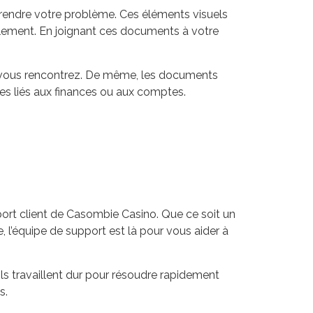
prendre votre problème. Ces éléments visuels
balement. En joignant ces documents à votre
ue vous rencontrez. De même, les documents
mes liés aux finances ou aux comptes.
CLIENT CASOMBIE
port client de Casombie Casino. Que ce soit un
 l’équipe de support est là pour vous aider à
ls travaillent dur pour résoudre rapidement
s.