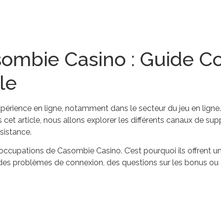
THE CLUB
BODY SUSHI
WHY CHOOSE US
sombie Casino : Guide C
le
expérience en ligne, notamment dans le secteur du jeu en ligne
ns cet article, nous allons explorer les différents canaux de 
sistance.
réoccupations de Casombie Casino. C’est pourquoi ils offren
des problèmes de connexion, des questions sur les bonus ou 
PPORT CLIENT CASOMBIE CAS