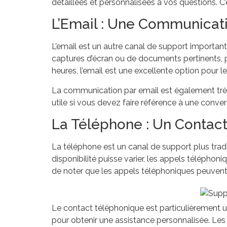
détaillées et personnalisées à vos questions. C
L’Email : Une Communicat
L’email est un autre canal de support importa
captures d’écran ou de documents pertinents, 
heures, l’email est une excellente option pour 
La communication par email est également très u
utile si vous devez faire référence à une conve
La Téléphone : Un Contact 
La téléphone est un canal de support plus tradi
disponibilité puisse varier, les appels télépho
de noter que les appels téléphoniques peuvent ê
Le contact téléphonique est particulièrement ut
pour obtenir une assistance personnalisée. Les