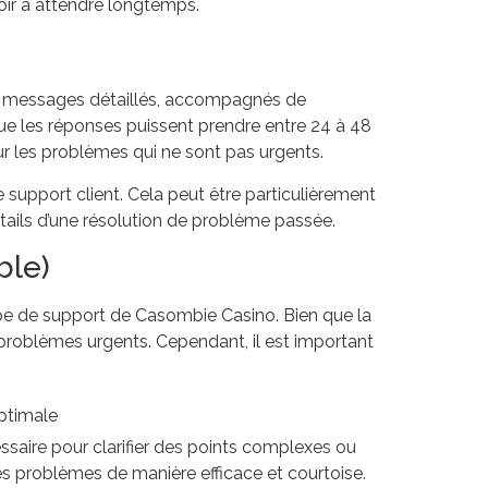
voir à attendre longtemps.
es messages détaillés, accompagnés de
e les réponses puissent prendre entre 24 à 48
ur les problèmes qui ne sont pas urgents.
 support client. Cela peut être particulièrement
tails d’une résolution de problème passée.
ble)
uipe de support de Casombie Casino. Bien que la
 problèmes urgents. Cependant, il est important
ssaire pour clarifier des points complexes ou
es problèmes de manière efficace et courtoise.