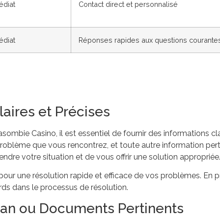
diat
Contact direct et personnalisé
diat
Réponses rapides aux questions courante
OTRE DEMANDE D’ASSISTANC
QUÊTE
laires et Précises
ombie Casino, il est essentiel de fournir des informations cla
problème que vous rencontrez, et toute autre information perti
endre votre situation et de vous offrir une solution appropriée
 pour une résolution rapide et efficace de vos problèmes. En p
rds dans le processus de résolution.
cran ou Documents Pertinents