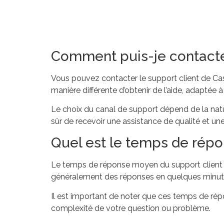
FAQ : RÉPONSES À VO
CASOMBIE CASINO
Comment puis-je contacte
Vous pouvez contacter le support client de Caso
manière différente d’obtenir de l’aide, adaptée 
Le choix du canal de support dépend de la natu
sûr de recevoir une assistance de qualité et un
Quel est le temps de rép
Le temps de réponse moyen du support client de
généralement des réponses en quelques minutes
Il est important de noter que ces temps de répo
complexité de votre question ou problème.