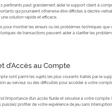
ts pertinents peut grandement aider le support client à com
rtants qui pourraient otherwise être difficiles à décrire ver
ne solution rapide et efficace.
iles pour montrer les erreurs ou les problèmes techniques q
oriques de transactions peuvent aider à clarifier les problè
 TRAITÉS PAR LE SUPPORT 
et d’Accès au Compte
e sont parmi les sujets les plus courants traités par le sup
n au serveur, ou des difficultés pour accéder à votre compte,
l’importance d’un accès fluide et sécurisé à votre compte. I
puissiez profiter de votre expérience de jeu sans interruption