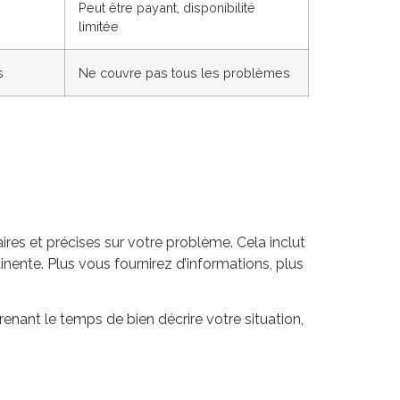
Peut être payant, disponibilité
limitée
s
Ne couvre pas tous les problèmes
E CASOMBIE CASINO :
ires et précises sur votre problème. Cela inclut
nente. Plus vous fournirez d’informations, plus
.
renant le temps de bien décrire votre situation,