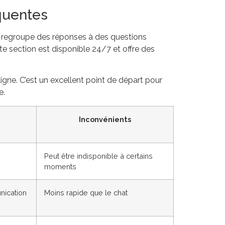
quentes
e regroupe des réponses à des questions
te section est disponible 24/7 et offre des
igne. C’est un excellent point de départ pour
e.
Inconvénients
Peut être indisponible à certains
moments
ication
Moins rapide que le chat