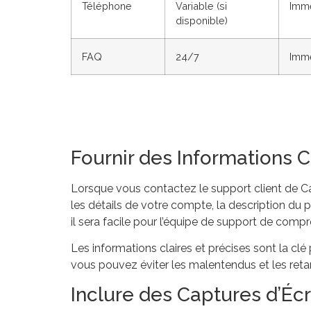
Téléphone
Variable (si
Immé
disponible)
FAQ
24/7
Immé
COMMENT PRÉPARER V
OPTIMISER VOTRE RE
Fournir des Informations C
Lorsque vous contactez le support client de Cas
les détails de votre compte, la description du 
il sera facile pour l’équipe de support de compr
Les informations claires et précises sont la clé
vous pouvez éviter les malentendus et les reta
Inclure des Captures d’É