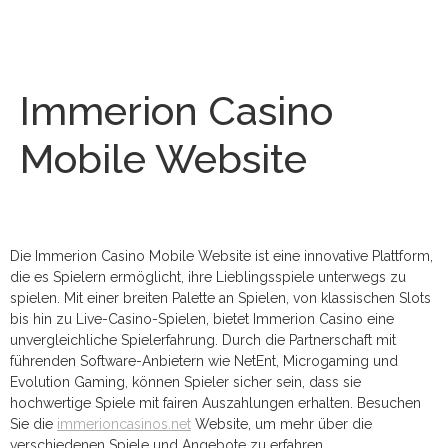
CLUB NOIR
BODY SUSHI
WHY CHOOSE US
Immerion Casino
Mobile Website
INTRODUCTION
Die Immerion Casino Mobile Website ist eine innovative Plattform,
die es Spielern ermöglicht, ihre Lieblingsspiele unterwegs zu
spielen. Mit einer breiten Palette an Spielen, von klassischen Slots
bis hin zu Live-Casino-Spielen, bietet Immerion Casino eine
unvergleichliche Spielerfahrung. Durch die Partnerschaft mit
führenden Software-Anbietern wie NetEnt, Microgaming und
Evolution Gaming, können Spieler sicher sein, dass sie
hochwertige Spiele mit fairen Auszahlungen erhalten. Besuchen
Sie die
immerioncasinos.net
Website, um mehr über die
verschiedenen Spiele und Angebote zu erfahren.