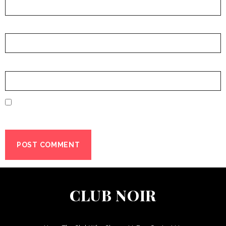
EMAIL
*
WEBSITE
SAVE MY NAME, EMAIL, AND WEBSITE IN THIS BROWSER
FOR THE NEXT TIME I COMMENT.
CLUB NOIR