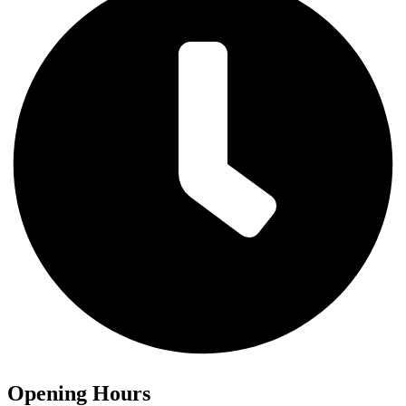
Opening Hours