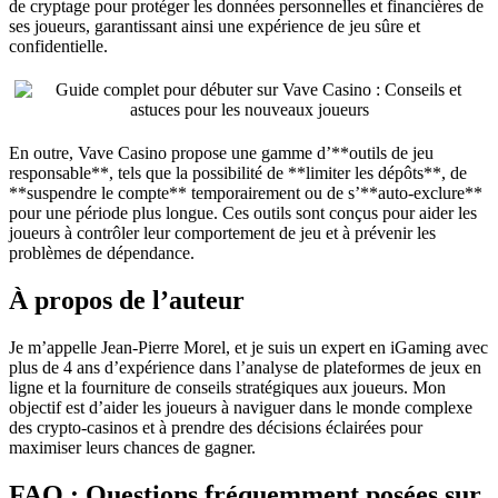
de cryptage pour protéger les données personnelles et financières de
ses joueurs, garantissant ainsi une expérience de jeu sûre et
confidentielle.
En outre, Vave Casino propose une gamme d’**outils de jeu
responsable**, tels que la possibilité de **limiter les dépôts**, de
**suspendre le compte** temporairement ou de s’**auto-exclure**
pour une période plus longue. Ces outils sont conçus pour aider les
joueurs à contrôler leur comportement de jeu et à prévenir les
problèmes de dépendance.
À propos de l’auteur
Je m’appelle Jean-Pierre Morel, et je suis un expert en iGaming avec
plus de 4 ans d’expérience dans l’analyse de plateformes de jeux en
ligne et la fourniture de conseils stratégiques aux joueurs. Mon
objectif est d’aider les joueurs à naviguer dans le monde complexe
des crypto-casinos et à prendre des décisions éclairées pour
maximiser leurs chances de gagner.
FAQ : Questions fréquemment posées sur