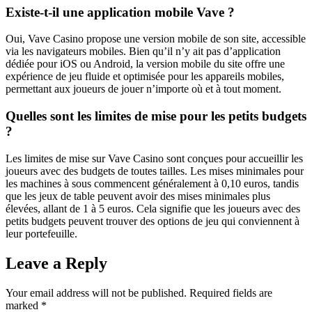
Existe-t-il une application mobile Vave ?
Oui, Vave Casino propose une version mobile de son site, accessible
via les navigateurs mobiles. Bien qu’il n’y ait pas d’application
dédiée pour iOS ou Android, la version mobile du site offre une
expérience de jeu fluide et optimisée pour les appareils mobiles,
permettant aux joueurs de jouer n’importe où et à tout moment.
Quelles sont les limites de mise pour les petits budgets
?
Les limites de mise sur Vave Casino sont conçues pour accueillir les
joueurs avec des budgets de toutes tailles. Les mises minimales pour
les machines à sous commencent généralement à 0,10 euros, tandis
que les jeux de table peuvent avoir des mises minimales plus
élevées, allant de 1 à 5 euros. Cela signifie que les joueurs avec des
petits budgets peuvent trouver des options de jeu qui conviennent à
leur portefeuille.
Leave a Reply
Your email address will not be published.
Required fields are
marked
*