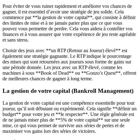
Pour éviter de vous ruiner rapidement et améliorer vos chances de
gagner, il est essentiel d’avoir une stratégie de jeu solide. Cela
commence par **la gestion de votre capital**, qui consiste à définir
des limites de mise et à ne jamais parier plus que ce que vous
pouvez vous permettre de perdre. Cela vous aidera à contrôler vos
finances et à vous assurer que votre expérience de jeu reste agréable
et sans stress.
Choisir des jeux avec **un RTP (Retour au Joueur) élevé** est
également une stratégie gagnante. Le RTP indique le pourcentage
des mises qui sont retournées aux joueurs sous forme de gains sur
une période donnée. Les jeux avec un RTP élevé, comme les
machines à sous **Book of Dead** ou **Gonzo’s Quest**, offrent
de meilleures chances de gagner à long terme.
La gestion de votre capital (Bankroll Management)
La gestion de votre capital est une compétence essentielle pour tout
joueur, qu’il soit débutant ou expérimenté. Cela signifie **définir un
budget** pour votre jeu et **le respecter**. Une règle générale est
de ne jamais miser plus de **5% de votre capital** sur une seule
mise, ce qui vous permet de survivre aux séries de pertes et de
maximiser vos gains lors des séries de victoires.