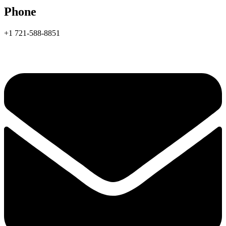
Phone
+1 721-588-8851