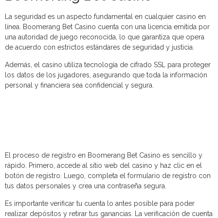
La seguridad es un aspecto fundamental en cualquier casino en
línea. Boomerang Bet Casino cuenta con una licencia emitida por
una autoridad de juego reconocida, lo que garantiza que opera
de acuerdo con estrictos estándares de seguridad y justicia.
Además, el casino utiliza tecnología de cifrado SSL para proteger
los datos de los jugadores, asegurando que toda la información
personal y financiera sea confidencial y segura.
PASO A PASO: CÓMO
REGISTRARSE EN BOOMERANG
BET CASINO
El proceso de registro en Boomerang Bet Casino es sencillo y
rápido. Primero, accede al sitio web del casino y haz clic en el
botón de registro. Luego, completa el formulario de registro con
tus datos personales y crea una contraseña segura.
Es importante verificar tu cuenta lo antes posible para poder
realizar depósitos y retirar tus ganancias. La verificación de cuenta