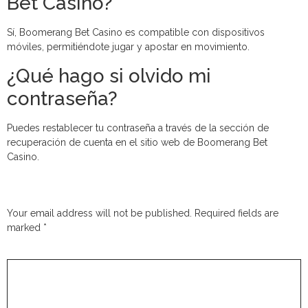
Bet Casino?
Sí, Boomerang Bet Casino es compatible con dispositivos
móviles, permitiéndote jugar y apostar en movimiento.
¿Qué hago si olvido mi
contraseña?
Puedes restablecer tu contraseña a través de la sección de
recuperación de cuenta en el sitio web de Boomerang Bet
Casino.
LEAVE A REPLY
Your email address will not be published.
Required fields are
marked
*
COMMENT
*