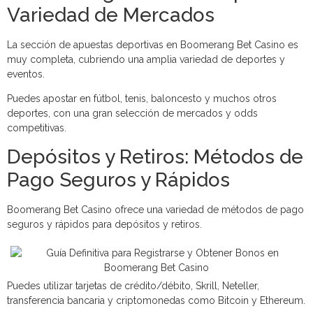
Variedad de Mercados
La sección de apuestas deportivas en Boomerang Bet Casino es
muy completa, cubriendo una amplia variedad de deportes y
eventos.
Puedes apostar en fútbol, tenis, baloncesto y muchos otros
deportes, con una gran selección de mercados y odds
competitivas.
Depósitos y Retiros: Métodos de
Pago Seguros y Rápidos
Boomerang Bet Casino ofrece una variedad de métodos de pago
seguros y rápidos para depósitos y retiros.
Puedes utilizar tarjetas de crédito/débito, Skrill, Neteller,
transferencia bancaria y criptomonedas como Bitcoin y Ethereum.