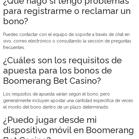
¿Qué hago si tengo problemas
para registrarme o reclamar un
bono?
Puedes contactar con el equipo de soporte a través de chat en
vivo, correo electrónico o consultando la sección de preguntas
frecuentes.
¿Cuáles son los requisitos de
apuesta para los bonos de
Boomerang Bet Casino?
Los requisitos de apuesta varían según el bono, pero
generalmente incluyen apostar una cantidad específica de veces
el monto del bono dentro de un plazo determinado.
¿Puedo jugar desde mi
dispositivo móvil en Boomerang