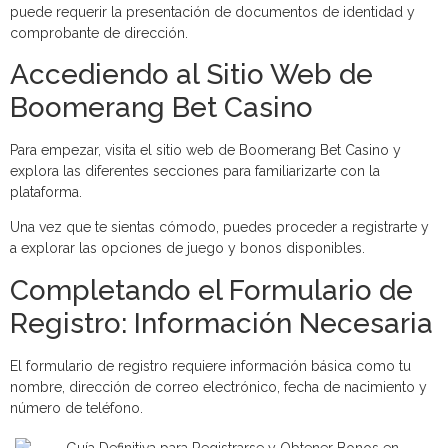
puede requerir la presentación de documentos de identidad y
comprobante de dirección.
Accediendo al Sitio Web de
Boomerang Bet Casino
Para empezar, visita el sitio web de Boomerang Bet Casino y
explora las diferentes secciones para familiarizarte con la
plataforma.
Una vez que te sientas cómodo, puedes proceder a registrarte y
a explorar las opciones de juego y bonos disponibles.
Completando el Formulario de
Registro: Información Necesaria
El formulario de registro requiere información básica como tu
nombre, dirección de correo electrónico, fecha de nacimiento y
número de teléfono.