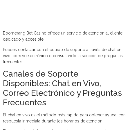
ATENCIÓN AL CLIENTE EN
BOOMERANG BET CASINO:
SOPORTE Y AYUDA
Boomerang Bet Casino ofrece un servicio de atención al cliente
dedicado y accesible.
Puedes contactar con el equipo de soporte a través de chat en
vivo, correo electrónico o consultando la sección de preguntas
frecuentes.
Canales de Soporte
Disponibles: Chat en Vivo,
Correo Electrónico y Preguntas
Frecuentes
El chat en vivo es el método más rápido para obtener ayuda, con
respuesta inmediata durante los horarios de atención.