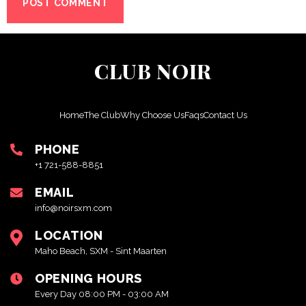
CLUB NOIR
Home
The Club
Why Choose Us
Faqs
Contact Us
PHONE
+1 721-588-8851
EMAIL
info@noirsxm.com
LOCATION
Maho Beach, SXM - Sint Maarten
OPENING HOURS
Every Day 08:00 PM - 03:00 AM