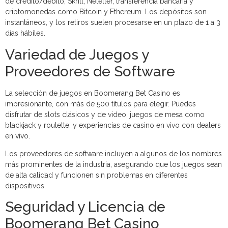
de crédito/débito, Skrill, Neteller, transferencia bancaria y
criptomonedas como Bitcoin y Ethereum. Los depósitos son
instantáneos, y los retiros suelen procesarse en un plazo de 1 a 3
días hábiles.
Variedad de Juegos y
Proveedores de Software
La selección de juegos en Boomerang Bet Casino es
impresionante, con más de 500 títulos para elegir. Puedes
disfrutar de slots clásicos y de video, juegos de mesa como
blackjack y roulette, y experiencias de casino en vivo con dealers
en vivo.
Los proveedores de software incluyen a algunos de los nombres
más prominentes de la industria, asegurando que los juegos sean
de alta calidad y funcionen sin problemas en diferentes
dispositivos.
Seguridad y Licencia de
Boomerang Bet Casino