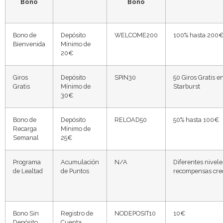
Bono
Bono
Bono de
Depósito
WELCOME200
100% hasta 200
Bienvenida
Mínimo de
20€
Giros
Depósito
SPIN30
50 Giros Gratis e
Gratis
Mínimo de
Starburst
30€
Bono de
Depósito
RELOAD50
50% hasta 100€
Recarga
Mínimo de
Semanal
25€
Programa
Acumulación
N/A
Diferentes nivele
de Lealtad
de Puntos
recompensas cre
Bono Sin
Registro de
NODEPOSIT10
10€
Depósito
Cuenta