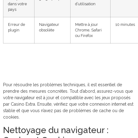
dans votre
d’utilisation
pays
Erreur de
Navigateur
Mettre à jour
10 minutes
plugin
obsolète
Chrome, Safari
ou Firefox
SOLUTIONS TECHNIQUES
POUR DÉBLOQUER VOS JEUX
PRÉFÉRÉS
Pour résoudre les problèmes techniques, il est essentiel de
prendre des mesures concrètes. Tout d’abord, assurez-vous que
votre navigateur est à jour et compatible avec les jeux proposés
par Casino Extra. Ensuite, vérifiez que votre connexion internet est
stable et que vous n’avez pas de problèmes de cache ou de
cookies.
Nettoyage du navigateur :