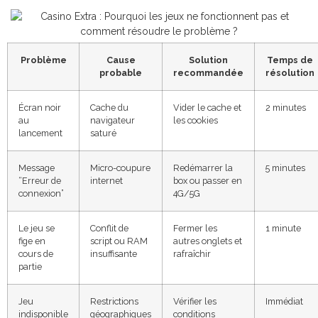
Problème
Cause
Solution
Temps de
probable
recommandée
résolution
Écran noir
Cache du
Vider le cache et
2 minutes
au
navigateur
les cookies
lancement
saturé
Message
Micro-coupure
Redémarrer la
5 minutes
“Erreur de
internet
box ou passer en
connexion”
4G/5G
Le jeu se
Conflit de
Fermer les
1 minute
fige en
script ou RAM
autres onglets et
cours de
insuffisante
rafraîchir
partie
Jeu
Restrictions
Vérifier les
Immédiat
indisponible
géographiques
conditions