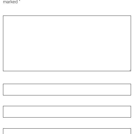
marked
*
COMMENT
*
NAME
*
EMAIL
*
WEBSITE