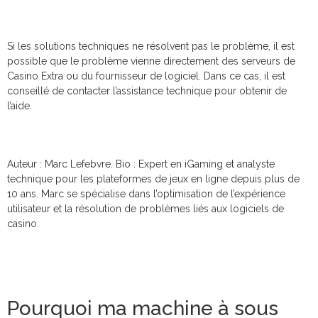
PERSISTE ?
Si les solutions techniques ne résolvent pas le problème, il est
possible que le problème vienne directement des serveurs de
Casino Extra ou du fournisseur de logiciel. Dans ce cas, il est
conseillé de contacter l’assistance technique pour obtenir de
l’aide.
AUTEUR
Auteur : Marc Lefebvre. Bio : Expert en iGaming et analyste
technique pour les plateformes de jeux en ligne depuis plus de
10 ans. Marc se spécialise dans l’optimisation de l’expérience
utilisateur et la résolution de problèmes liés aux logiciels de
casino.
FAQ : QUESTIONS
FRÉQUEMMENT POSÉES
Pourquoi ma machine à sous