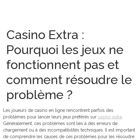
CLUB NOIR
BODY SUSHI
WHY CHOOSE US
Casino Extra :
Pourquoi les jeux ne
fonctionnent pas et
comment résoudre le
problème ?
Les joueurs de casino en ligne rencontrent parfois des
problèmes pour lancer leurs jeux préférés sur
casino extra
.
Généralement, ces problèmes sont liés à des erreurs de
chargement ou à des incompatibilités techniques. Il est important
de comprendre les causes de ces problèmes pour les résoudre