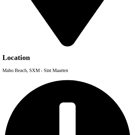
Location
Maho Beach, SXM - Sint Maarten