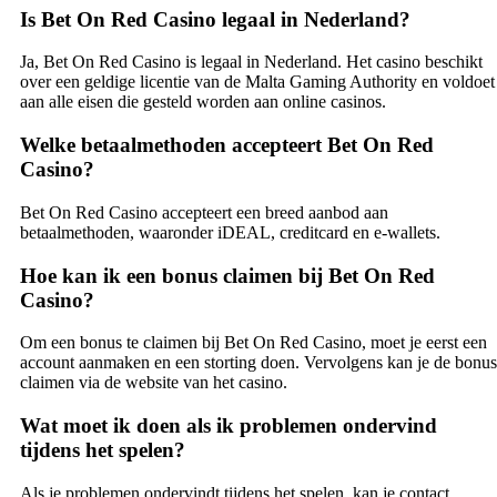
Is Bet On Red Casino legaal in Nederland?
Ja, Bet On Red Casino is legaal in Nederland. Het casino beschikt
over een geldige licentie van de Malta Gaming Authority en voldoet
aan alle eisen die gesteld worden aan online casinos.
Welke betaalmethoden accepteert Bet On Red
Casino?
Bet On Red Casino accepteert een breed aanbod aan
betaalmethoden, waaronder iDEAL, creditcard en e-wallets.
Hoe kan ik een bonus claimen bij Bet On Red
Casino?
Om een bonus te claimen bij Bet On Red Casino, moet je eerst een
account aanmaken en een storting doen. Vervolgens kan je de bonus
claimen via de website van het casino.
Wat moet ik doen als ik problemen ondervind
tijdens het spelen?
Als je problemen ondervindt tijdens het spelen, kan je contact