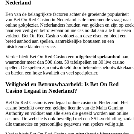
Nederland
Een van de belangrijkste factoren achter de groeiende populariteit
van Bet On Red Casino in Nederland is de toenemende vraag naar
online gokplezier. Nederlanders houden van gokken en zijn op zoek
naar een veilig en betrouwbaar online casino dat aan alle hun eisen
voldoet. Bet On Red Casino voldoet aan deze eisen en biedt een
breed aanbod aan spellen, aantrekkelijke bonussen en een
uitstekende klantenservice.
Verder biedt Bet On Red Casino een
uitgebreid spelaanbod
aan,
waaronder meer dan 500 slots, 50 tafelspellen en 30 live casino
spellen. De spellen zijn ontwikkeld door bekende spelontwikkelaars
en bieden een hoge kwaliteit en veel speelplezier.
Veiligheid en Betrouwbaarheid: Is Bet On Red
Casino Legaal in Nederland?
Bet On Red Casino is een legaal online casino in Nederland. Het
casino beschikt over een geldige licentie van de Malta Gaming
Authority en voldoet aan alle eisen die gesteld worden aan online
casinos. De website is ook beveiligd met een SSL-verbinding, zodat
alle transacties en persoonlijke gegevens van spelers veilig zijn.