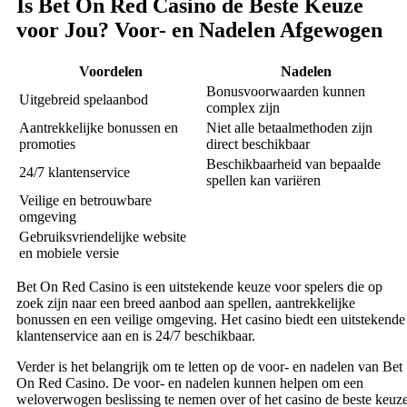
Is Bet On Red Casino de Beste Keuze
voor Jou? Voor- en Nadelen Afgewogen
Voordelen
Nadelen
Bonusvoorwaarden kunnen
Uitgebreid spelaanbod
complex zijn
Aantrekkelijke bonussen en
Niet alle betaalmethoden zijn
promoties
direct beschikbaar
Beschikbaarheid van bepaalde
24/7 klantenservice
spellen kan variëren
Veilige en betrouwbare
omgeving
Gebruiksvriendelijke website
en mobiele versie
Bet On Red Casino is een uitstekende keuze voor spelers die op
zoek zijn naar een breed aanbod aan spellen, aantrekkelijke
bonussen en een veilige omgeving. Het casino biedt een uitstekende
klantenservice aan en is 24/7 beschikbaar.
Verder is het belangrijk om te letten op de voor- en nadelen van Bet
On Red Casino. De voor- en nadelen kunnen helpen om een
weloverwogen beslissing te nemen over of het casino de beste keuz