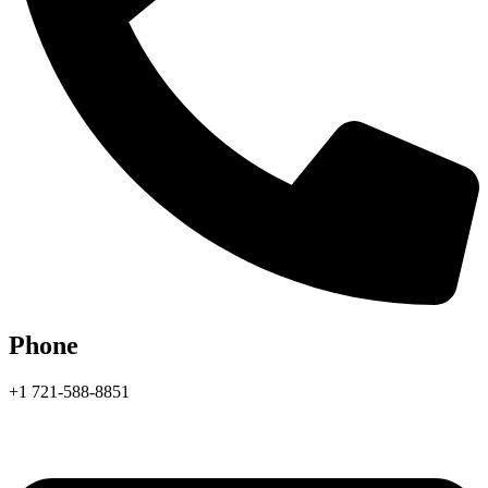
Phone
+1 721-588-8851