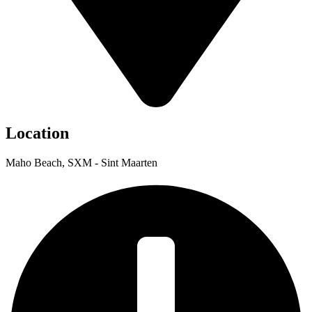
Location
Maho Beach, SXM - Sint Maarten