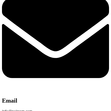
Email