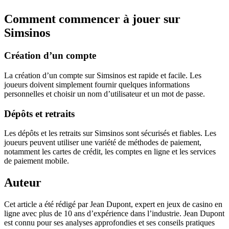
Comment commencer à jouer sur
Simsinos
Création d’un compte
La création d’un compte sur Simsinos est rapide et facile. Les
joueurs doivent simplement fournir quelques informations
personnelles et choisir un nom d’utilisateur et un mot de passe.
Dépôts et retraits
Les dépôts et les retraits sur Simsinos sont sécurisés et fiables. Les
joueurs peuvent utiliser une variété de méthodes de paiement,
notamment les cartes de crédit, les comptes en ligne et les services
de paiement mobile.
Auteur
Cet article a été rédigé par Jean Dupont, expert en jeux de casino en
ligne avec plus de 10 ans d’expérience dans l’industrie. Jean Dupont
est connu pour ses analyses approfondies et ses conseils pratiques